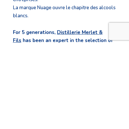
La marque Nuage ouvre le chapitre des alcools
blancs.
For 5 generations,
Distillerie Merlet &
Fils
has been an expert in the selection of
ingredients and raw materials, as well as
in the development of quality spirits.
It has always used those skills for itself, as
well as for other companies.
The Nuage brand opens the chapter of white
spirits.